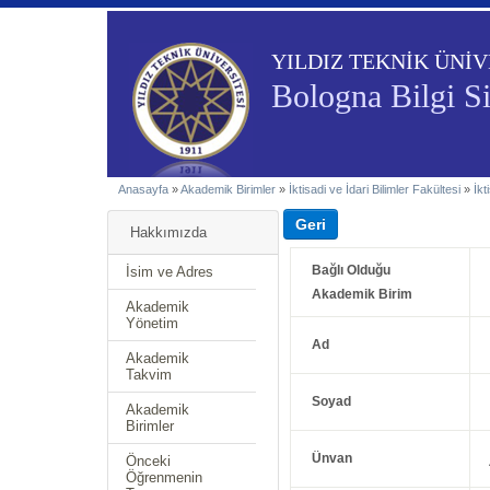
YILDIZ TEKNİK ÜNİV
Bologna Bilgi S
Anasayfa
»
Akademik Birimler
»
İktisadi ve İdari Bilimler Fakültesi
»
İkt
Hakkımızda
Bağlı Olduğu
İsim ve Adres
Akademik Birim
Akademik
Yönetim
Ad
Akademik
Takvim
Soyad
Akademik
Birimler
Ünvan
Önceki
Öğrenmenin