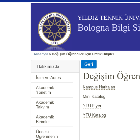
YILDIZ TEKNİK ÜNİV
Bologna Bilgi S
Anasayfa
»
Değişim Öğrencileri için Pratik Bilgiler
Hakkımızda
Değişim Öğrenci
İsim ve Adres
Kampüs Haritaları
Akademik
Yönetim
Mini Katalog
Akademik
YTU Flyer
Takvim
YTU Katalog
Akademik
Birimler
Önceki
Öğrenmenin