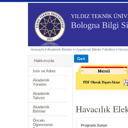
YILDIZ TEKNİK ÜNİV
Bologna Bilgi S
Anasayfa
»
Akademik Birimler
»
Uygulamalı Bilimler Fakültesi
»
Havacı
Hakkımızda
İsim ve Adres
Akademik
PDF Olarak Dışarı Aktar
Yönetim
Akademik
Takvim
Havacılık Ele
Akademik
Birimler
Önceki
Öğrenmenin
Programı Sunan