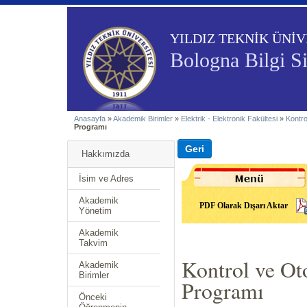
YILDIZ TEKNİK ÜNİV
Bologna Bilgi S
Anasayfa
»
Akademik Birimler
»
Elektrik - Elektronik Fakültesi
»
Kontr
Programı
Hakkımızda
İsim ve Adres
Akademik
PDF Olarak Dışarı Aktar
Yönetim
Akademik
Takvim
Kontrol ve Ot
Akademik
Birimler
Programı
Önceki