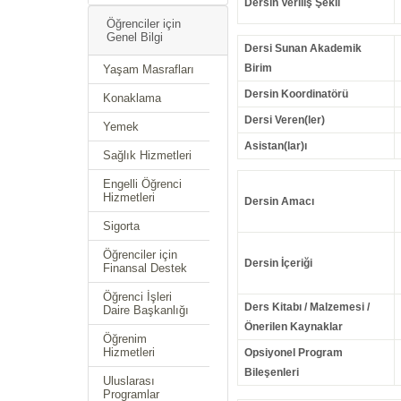
Dersin Veriliş Şekli
Öğrenciler için
Genel Bilgi
Dersi Sunan Akademik
Birim
Yaşam Masrafları
Dersin Koordinatörü
Konaklama
Dersi Veren(ler)
Yemek
Asistan(lar)ı
Sağlık Hizmetleri
Engelli Öğrenci
Hizmetleri
Dersin Amacı
Sigorta
Öğrenciler için
Dersin İçeriği
Finansal Destek
Öğrenci İşleri
Ders Kitabı / Malzemesi /
Daire Başkanlığı
Önerilen Kaynaklar
Öğrenim
Hizmetleri
Opsiyonel Program
Bileşenleri
Uluslarası
Programlar