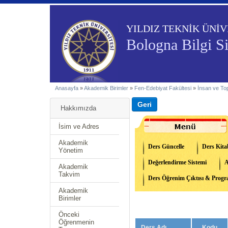
YILDIZ TEKNİK ÜNİV
Bologna Bilgi S
Anasayfa
»
Akademik Birimler
»
Fen-Edebiyat Fakültesi
»
İnsan ve Top
Hakkımızda
İsim ve Adres
Akademik
Ders Güncelle
Ders Kita
Yönetim
Değerlendirme Sistemi
A
Akademik
Takvim
Ders Öğrenim Çıktısı & Progra
Akademik
Birimler
Önceki
Öğrenmenin
Ders Adı
Kodu