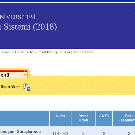
NİVERSİTESİ
i Sistemi (2018)
k Bölümü
»
Dersler
»
Toplumsal Dönüşüm Süreçlerinde Kadın
Dışarı Aktar
Kodu
Yerel
AKTS
Ders
Kredi
(saat/haf
Dönüşüm Süreçlerinde
ITB2080
3
3
3