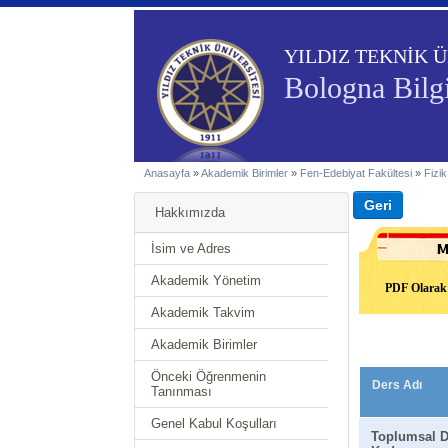
YILDIZ TEKNİK Ü
Bologna Bilg
Anasayfa
»
Akademik Birimler
»
Fen-Edebiyat Fakültesi
»
Fizi
Hakkımızda
İsim ve Adres
Akademik Yönetim
PDF Olarak 
Akademik Takvim
Akademik Birimler
Önceki Öğrenmenin
Ders Adı
Tanınması
Genel Kabul Koşulları
Toplumsal 