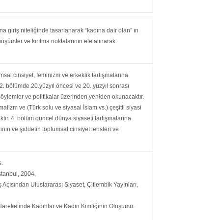
a giriş niteliğinde tasarlanarak “kadına dair olan” ın
üşümler ve kırılma noktalarının ele alınarak
al cinsiyet, feminizm ve erkeklik tartışmalarına
. 2. bölümde 20.yüzyıl öncesi ve 20. yüzyıl sonrası
k söylemler ve politikalar üzerinden yeniden okunacaktır.
zm ve (Türk solu ve siyasal İslam vs.) çeşitli siyasi
aktır. 4. bölüm güncel dünya siyaseti tartışmalarına
inin ve şiddetin toplumsal cinsiyet lensleri ve
s.
 İstanbul, 2004,
ş Açısından Uluslararası Siyaset, Çitlembik Yayınları,
 Hareketinde Kadınlar ve Kadın Kimliğinin Oluşumu.