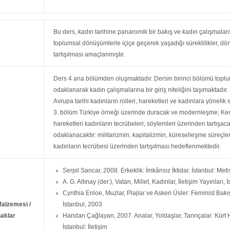
Bu ders, kadın tarihine panaromik bir bakış ve kadın çalışmaların
toplumsal dönüşümlerle içiçe geçerek yaşadığı süreklilikler, dön
tartışılması amaçlanmıştır.
Ders 4 ana bölümden oluşmaktadır. Dersin birinci bölümü toplums
odaklanarak kadın çalışmalarına bir giriş niteliğini taşımaktadır
Avrupa tarihi kadınların rolleri, hareketleri ve kadınlara yöneli
3. bölüm Türkiye örneği üzerinde duracak ve modernleşme, Kemali
hareketleri kadınların tecrübeleri, söylemleri üzerinden tartışac
odaklanacaktır: militarizmin, kapitalizmin, küreselleşme süreçler
kadınların tecrübesi üzerinden tartışılması hedeflenmektedir.
Serpil Sancar, 2008. Erkeklik: İmkânsız İktidar. İstanbul: Meti
A. G. Altınay (der.), Vatan, Millet, Kadınlar, İletişim Yayınları,
Cynthia Enloe, Muzlar, Plajlar ve Askeri Üsler: Feminist Bakı
Malzemesi /
İstanbul, 2003
aklar
Handan Çağlayan, 2007. Analar, Yoldaşlar, Tanrıçalar: Kürt
İstanbul: İletişim