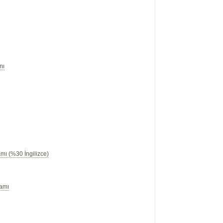
mı
mı (%30 İngilizce)
ramı