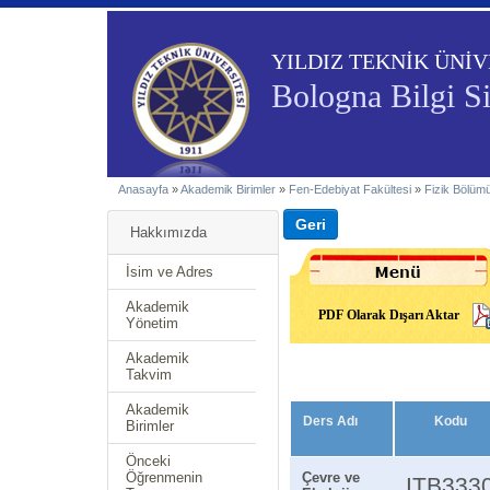
YILDIZ TEKNİK ÜNİV
Bologna Bilgi S
Anasayfa
»
Akademik Birimler
»
Fen-Edebiyat Fakültesi
»
Fizik Bölüm
Hakkımızda
İsim ve Adres
Akademik
PDF Olarak Dışarı Aktar
Yönetim
Akademik
Takvim
Akademik
Ders Adı
Kodu
Birimler
Önceki
Öğrenmenin
Çevre ve
ITB333