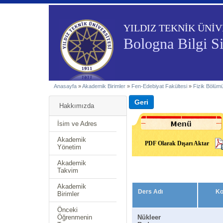
YILDIZ TEKNİK ÜNİV
Bologna Bilgi S
Anasayfa
»
Akademik Birimler
»
Fen-Edebiyat Fakültesi
»
Fizik Bölüm
Hakkımızda
İsim ve Adres
Akademik
PDF Olarak Dışarı Aktar
Yönetim
Akademik
Takvim
Akademik
Ders Adı
K
Birimler
Önceki
Öğrenmenin
Nükleer