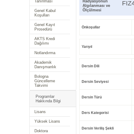
Tanınması
Radyasyonun
FIZ
Algılanması ve
Ölçülmesi
Genel Kabul
Koşulları
Genel Kayıt
Önkoşullar
Prosedürü
AKTS Kredi
Dağılımı
Yarıyıl
Notlandırma
Akademik
Dersin Dili
Danışmanlık
Bologna
Güncelleme
Dersin Seviyesi
Takvimi
Programlar
Dersin Türü
Hakkında Bilgi
Lisans
Ders Kategorisi
Yüksek Lisans
Dersin Veriliş Şekli
Doktora